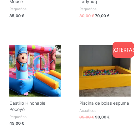
Mouse
Ladybug
Pequeños
Pequeños
85,00
€
80,00
€
70,00
€
El
El
precio
precio
¡OFERTA!
original
actual
era:
es:
95,00 €.
90,00 €.
Castillo Hinchable
Piscina de bolas espuma
Pocoyó
Acuáticos
Pequeños
95,00
€
90,00
€
45,00
€