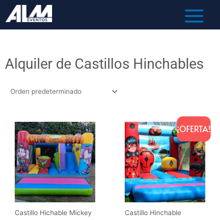
Alquiler de Castillos Hinchables
El
El
precio
precio
¡OFERTA!
original
actual
era:
es:
80,00 €.
70,00 €.
Castillo Hichable Mickey
Castillo Hinchable