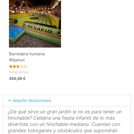
Barredera humana
Wipeout
Valora
Atracciones
do con
350,00
€
2.56
de 5
Alquiler Atracciones
¿De qué sirve un gran jardín si no es para tener un
hinchable? Celebra una fiesta infantil de lo más
divertida con un hinchable mediano. Cuentan con
grandes toboganes y obstáculos que supondrán