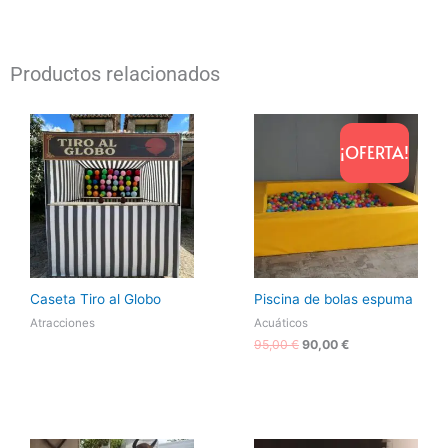
Productos relacionados
El
El
precio
precio
¡OFERTA!
original
actual
era:
es:
95,00 €.
90,00 €.
Caseta Tiro al Globo
Piscina de bolas espuma
Atracciones
Acuáticos
95,00
€
90,00
€