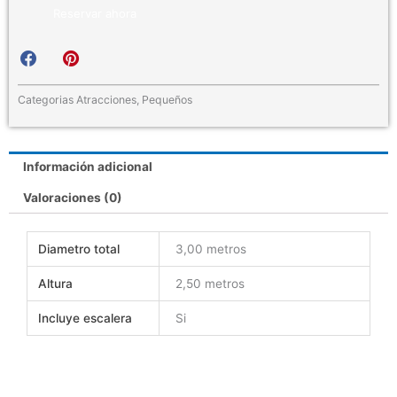
Reservar ahora
S
S
h
h
a
a
r
r
Categorias
Atracciones
,
Pequeños
e
e
o
o
n
n
Información adicional
f
p
a
i
Valoraciones (0)
c
n
e
t
b
e
Diametro total
3,00 metros
o
r
o
e
Altura
2,50 metros
k
s
t
Incluye escalera
Si