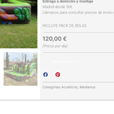
Entrega a domicilio y montaje
Madrid desde 50€
Llámanos para consultar precios de envío a
INCLUYE PACK DE BOLAS
120,00
€
(Precio por día)
Reservar ahora
S
S
h
h
a
a
Categorias
Acuáticos
,
Medianos
r
r
e
e
o
o
n
n
f
p