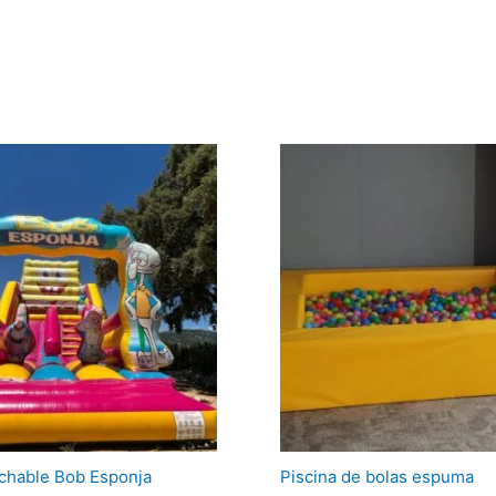
El
El
precio
precio
original
actual
era:
es:
95,00 €.
90,00 €.
nchable Bob Esponja
Piscina de bolas espuma