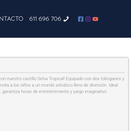
NTACTO
611 696 706
n nuestro castillo Selva Tropical! Equipado con dos toboganes y
invita a los niños a un mundo selvático lleno de diversión. Ideal
re, garantiza horas de entretenimiento y juego imaginativo.