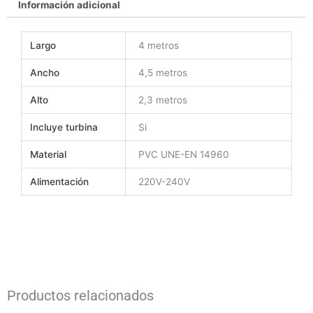
Información adicional
f
p
a
i
c
n
Largo
4 metros
e
t
b
e
Ancho
4,5 metros
o
r
o
e
Alto
2,3 metros
k
s
t
Incluye turbina
Si
Material
PVC UNE-EN 14960
Alimentación
220V-240V
Productos relacionados