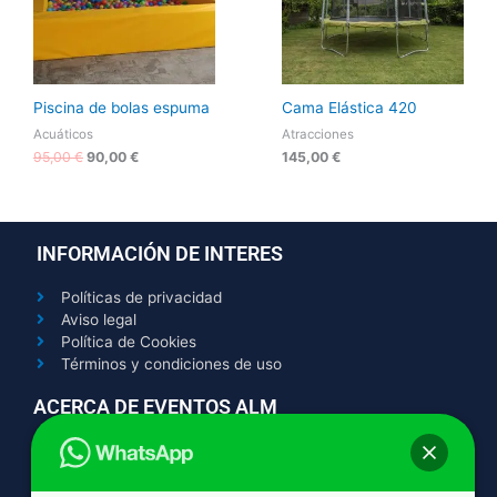
Piscina de bolas espuma
Cama Elástica 420
Acuáticos
Atracciones
95,00
€
90,00
€
145,00
€
INFORMACIÓN DE INTERES
Políticas de privacidad
Aviso legal
Política de Cookies
Términos y condiciones de uso
ACERCA DE EVENTOS ALM
Contacto
Quienes somos
Trabaja con nosotros