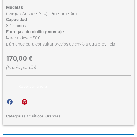
Medidas
(Largo x Ancho x Alto): 9m x 5m x 5m
Capacidad
8-12 niños
Entrega a domicilio y montaje
Madrid desde 50€
Llámanos para consultar precios de envío a otra provincia
170,00
€
(Precio por día)
Reservar ahora
S
S
h
h
a
a
r
r
Categorias
Acuáticos
,
Grandes
e
e
o
o
n
n