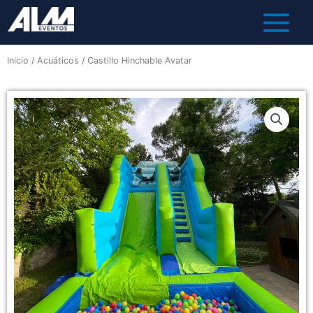
Inicio
/
Acuáticos
/ Castillo Hinchable Avatar