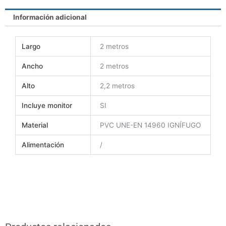
n
n
Información adicional
f
p
a
i
c
n
Largo
2 metros
e
t
b
e
Ancho
2 metros
o
r
o
e
Alto
2,2 metros
k
s
t
Incluye monitor
SI
Material
PVC UNE-EN 14960 IGNÍFUGO
Alimentación
/