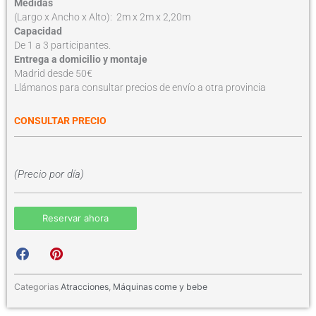
Medidas
(Largo x Ancho x Alto): 2m x 2m x 2,20m
Capacidad
De 1 a 3 participantes.
Entrega a domicilio y montaje
Madrid desde 50€
Llámanos para consultar precios de envío a otra provincia
CONSULTAR PRECIO
(Precio por día)
Reservar ahora
S
S
h
h
a
a
r
r
Categorias
Atracciones
,
Máquinas come y bebe
e
e
o
o