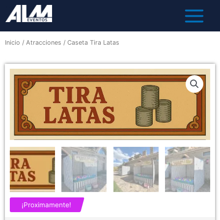
Inicio
/
Atracciones
/ Caseta Tira Latas
¡Proximamente!