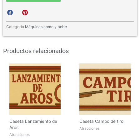
S
S
h
h
a
a
r
r
Categoría
Máquinas come y bebe
e
e
o
o
n
n
Productos relacionados
f
p
a
i
c
n
e
t
b
e
o
r
o
e
k
s
t
Caseta Lanzamiento de
Caseta Campo de tiro
Aros
Atracciones
Atracciones