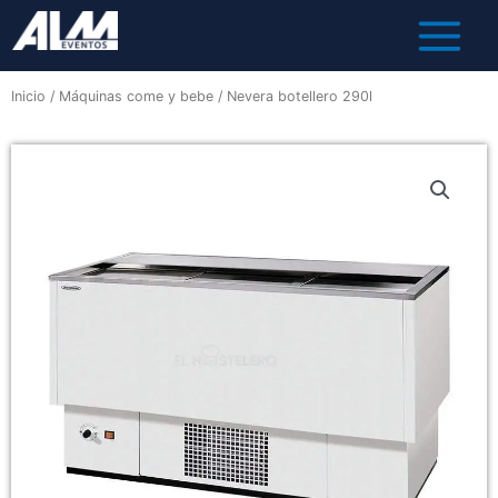
Inicio
/
Máquinas come y bebe
/ Nevera botellero 290l