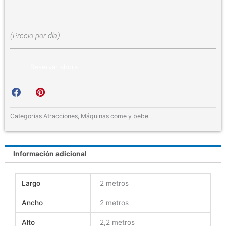
(Precio por día)
Reservar ahora
S
S
h
h
a
a
r
r
Categorias
Atracciones
,
Máquinas come y bebe
e
e
o
o
n
n
Información adicional
f
p
a
i
c
n
Largo
2 metros
e
t
b
e
Ancho
2 metros
o
r
o
e
Alto
2,2 metros
k
s