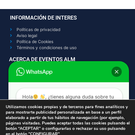
INFORMACIÓN DE INTERES
Políticas de privacidad
Aviso legal
Política de Cookies
Términos y condiciones de uso
ACERCA DE EVENTOS ALM
Contacto
Quienes somos
Trabaja con nosotros
AYUDA
Hola
, ¿tienes alguna duda sobre tu
hinchable? escribenos y te contestamos
Utilizamos cookies propias y de terceros para fines analíticos y
611 696 706
para mostrarte publicidad personalizada en base a un perfil
ahora mismo.
info@eventosalm.com
elaborado a partir de tus hábitos de navegación (por ejemplo,
páginas visitadas. Puedes aceptar todas las cookies pulsando el
F
I
Y
botón “ACEPTAR” o configurarlas o rechazar su uso pulsando
a
n
o
en el botón "CONFIGURAR"