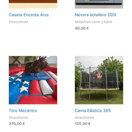
Caseta Encesta Aros
Nevera botellero 200l
Atracciones
Máquinas come y bebe
40,00
€
Toro Mecánico
Cama Elástica 365
Atracciones
Atracciones
370,00
€
125,00
€