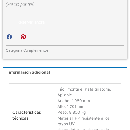
(Precio por día)
Reservar ahora
S
S
h
h
a
a
r
r
Categoría
Complementos
e
e
o
o
n
n
Información adicional
f
p
a
i
c
n
Fácil montaje. Pata giratoria.
e
t
Apilable
b
e
Ancho: 1.980 mm
o
r
Alto: 1.201 mm
o
e
Caracteristicas
Peso: 8,800 kg
k
s
técnicas
Material: PP resistente a los
t
rayos UV
No se deforma. No se oxida.