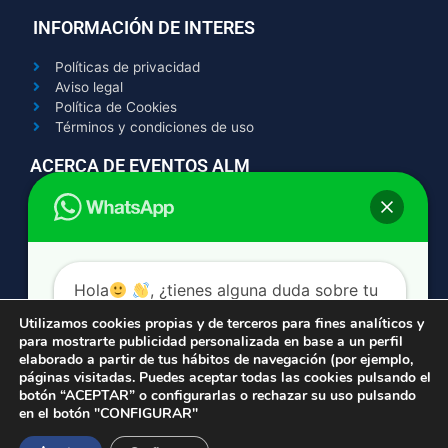
INFORMACIÓN DE INTERES
Políticas de privacidad
Aviso legal
Política de Cookies
Términos y condiciones de uso
ACERCA DE EVENTOS ALM
Contacto
Quienes somos
Trabaja con nosotros
AYUDA
Hola
, ¿tienes alguna duda sobre tu
hinchable? escribenos y te contestamos
Utilizamos cookies propias y de terceros para fines analíticos y
611 696 706
para mostrarte publicidad personalizada en base a un perfil
ahora mismo.
info@eventosalm.com
elaborado a partir de tus hábitos de navegación (por ejemplo,
páginas visitadas. Puedes aceptar todas las cookies pulsando el
F
I
Y
botón “ACEPTAR” o configurarlas o rechazar su uso pulsando
a
n
o
en el botón "CONFIGURAR"
c
s
u
¿Necesitas ayuda?