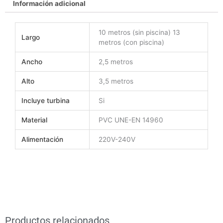
Información adicional
f
p
a
i
c
n
10 metros (sin piscina) 13
e
t
Largo
metros (con piscina)
b
e
o
r
Ancho
2,5 metros
o
e
k
s
Alto
3,5 metros
t
Incluye turbina
Si
Material
PVC UNE-EN 14960
Alimentación
220V-240V
Productos relacionados