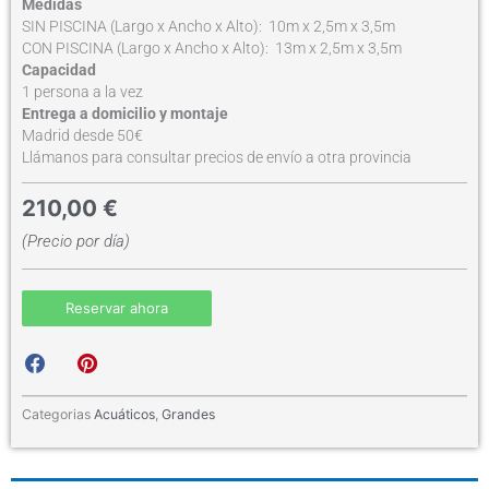
Medidas
SIN PISCINA (Largo x Ancho x Alto): 10m x 2,5m x 3,5m
CON PISCINA (Largo x Ancho x Alto): 13m x 2,5m x 3,5m
Capacidad
1 persona a la vez
Entrega a domicilio y montaje
Madrid desde 50€
Llámanos para consultar precios de envío a otra provincia
210,00
€
(Precio por día)
Reservar ahora
S
S
h
h
a
a
r
r
Categorias
Acuáticos
,
Grandes
e
e
o
o
n
n